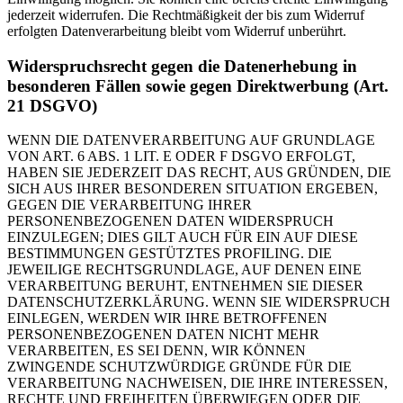
jederzeit widerrufen. Die Rechtmäßigkeit der bis zum Widerruf
erfolgten Datenverarbeitung bleibt vom Widerruf unberührt.
Widerspruchsrecht gegen die Datenerhebung in
besonderen Fällen sowie gegen Direktwerbung (Art.
21 DSGVO)
WENN DIE DATENVERARBEITUNG AUF GRUNDLAGE
VON ART. 6 ABS. 1 LIT. E ODER F DSGVO ERFOLGT,
HABEN SIE JEDERZEIT DAS RECHT, AUS GRÜNDEN, DIE
SICH AUS IHRER BESONDEREN SITUATION ERGEBEN,
GEGEN DIE VERARBEITUNG IHRER
PERSONENBEZOGENEN DATEN WIDERSPRUCH
EINZULEGEN; DIES GILT AUCH FÜR EIN AUF DIESE
BESTIMMUNGEN GESTÜTZTES PROFILING. DIE
JEWEILIGE RECHTSGRUNDLAGE, AUF DENEN EINE
VERARBEITUNG BERUHT, ENTNEHMEN SIE DIESER
DATENSCHUTZERKLÄRUNG. WENN SIE WIDERSPRUCH
EINLEGEN, WERDEN WIR IHRE BETROFFENEN
PERSONENBEZOGENEN DATEN NICHT MEHR
VERARBEITEN, ES SEI DENN, WIR KÖNNEN
ZWINGENDE SCHUTZWÜRDIGE GRÜNDE FÜR DIE
VERARBEITUNG NACHWEISEN, DIE IHRE INTERESSEN,
RECHTE UND FREIHEITEN ÜBERWIEGEN ODER DIE